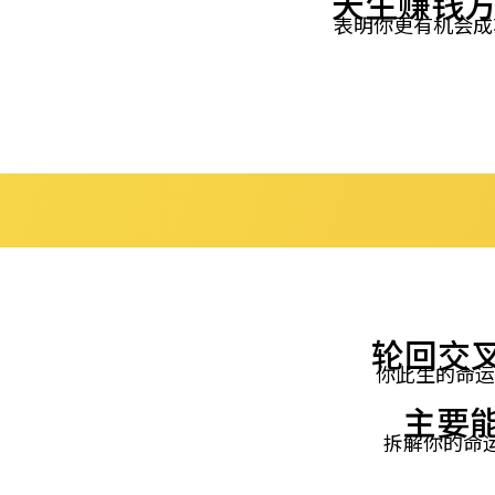
天生赚钱方
表明你更有机会成
轮回交叉
你此生的命运
主要能
拆解你的命