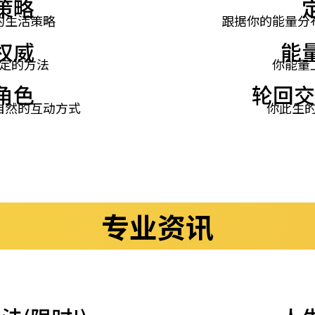
策略
的生活策略
跟据你的能量分
权威
能
定的方法
你能量
角色
轮回交
自然的互动方式
你此生的
专业资讯