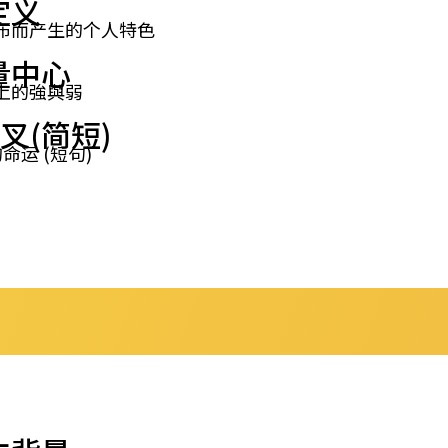
定义
布而产生的个人特色
量中心
上的強與弱
叉(简短)
命运 (短句)