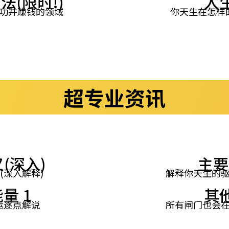
法(限时!)
人
功并赚钱的领域
你天生在怎样
超专业资讯
(深入)
主要
(深入解释)
解释你天生的
量 1
其
运逐点解说
所有闸门也会