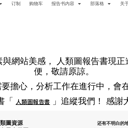
订制
购物车
报告书内容
部落格
关
素與網站美感， 人類圖報告書現正
便，敬請原諒。
要擔心，分析工作在進行中，會在
書「
」追縱我們！ 感謝
人類圖報告書
類圖資源
还有不明白的地